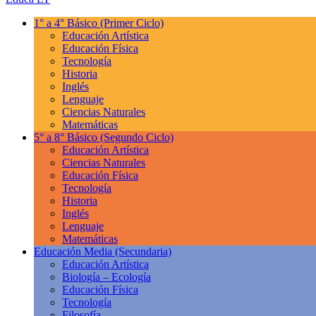
1° a 4° Básico
(Primer Ciclo)
Educación Artística
Educación Física
Tecnología
Historia
Inglés
Lenguaje
Ciencias Naturales
Matemáticas
5° a 8° Básico
(Segundo Ciclo)
Educación Artística
Ciencias Naturales
Educación Física
Tecnología
Historia
Inglés
Lenguaje
Matemáticas
Educación Media
(Secundaria)
Educación Artística
Biología – Ecología
Educación Física
Tecnología
Filosofía