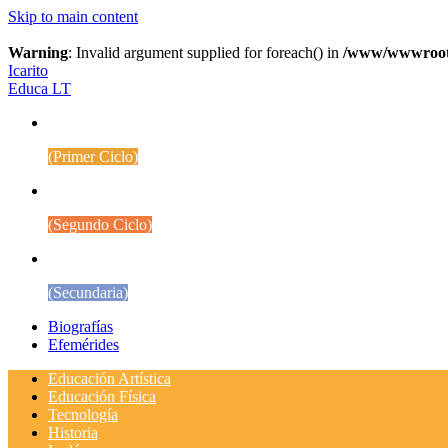
Skip to main content
Warning
: Invalid argument supplied for foreach() in
/www/wwwroot/w
Icarito
Educa LT
1° a 4° Básico
(Primer Ciclo)
5° a 8° Básico
(Segundo Ciclo)
Educación Media
(Secundaria)
Biografías
Efemérides
Educación Artística
Educación Física
Tecnología
Historia