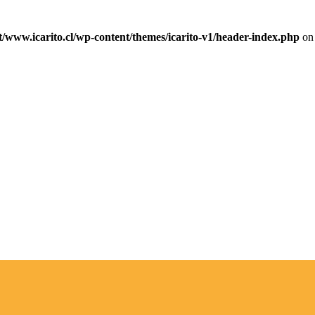
ww.icarito.cl/wp-content/themes/icarito-v1/header-index.php
on 