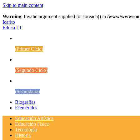
Skip to main content
Warning
: Invalid argument supplied for foreach() in
/www/wwwroot/w
Icarito
Educa LT
1° a 4° Básico
(Primer Ciclo)
5° a 8° Básico
(Segundo Ciclo)
Educación Media
(Secundaria)
Biografías
Efemérides
Educación Artística
Educación Física
Tecnología
Historia