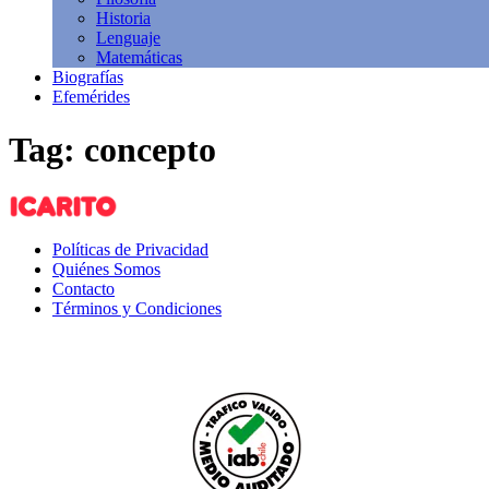
Historia
Lenguaje
Matemáticas
Biografías
Efemérides
Tag: concepto
Políticas de Privacidad
Quiénes Somos
Contacto
Términos y Condiciones