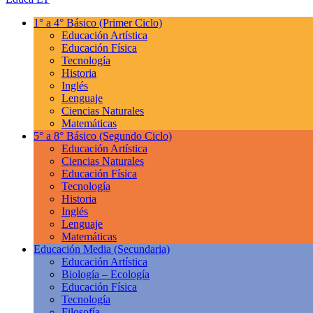
1° a 4° Básico
(Primer Ciclo)
Educación Artística
Educación Física
Tecnología
Historia
Inglés
Lenguaje
Ciencias Naturales
Matemáticas
5° a 8° Básico
(Segundo Ciclo)
Educación Artística
Ciencias Naturales
Educación Física
Tecnología
Historia
Inglés
Lenguaje
Matemáticas
Educación Media
(Secundaria)
Educación Artística
Biología – Ecología
Educación Física
Tecnología
Filosofía