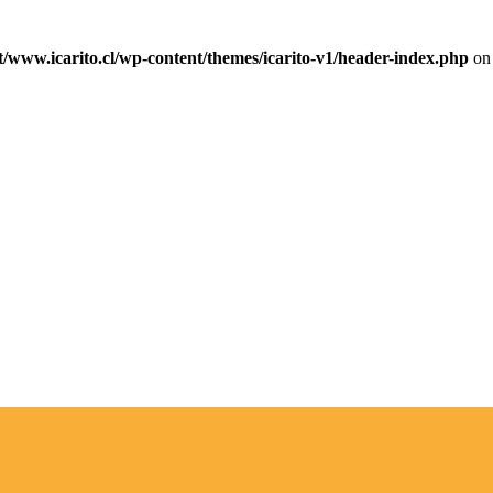
ww.icarito.cl/wp-content/themes/icarito-v1/header-index.php
on 