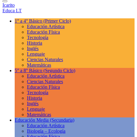
Icarito
Educa LT
1° a 4° Básico
(Primer Ciclo)
Educación Artística
Educación Física
Tecnología
Historia
Inglés
Lenguaje
Ciencias Naturales
Matemáticas
5° a 8° Básico
(Segundo Ciclo)
Educación Artística
Ciencias Naturales
Educación Física
Tecnología
Historia
Inglés
Lenguaje
Matemáticas
Educación Media
(Secundaria)
Educación Artística
Biología – Ecología
Educación Física