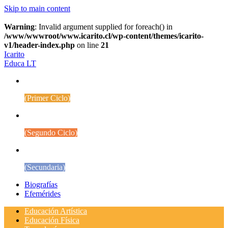
Skip to main content
Warning
: Invalid argument supplied for foreach() in
/www/wwwroot/www.icarito.cl/wp-content/themes/icarito-
v1/header-index.php
on line
21
Icarito
Educa LT
1° a 4° Básico
(Primer Ciclo)
5° a 8° Básico
(Segundo Ciclo)
Educación Media
(Secundaria)
Biografías
Efemérides
Educación Artística
Educación Física