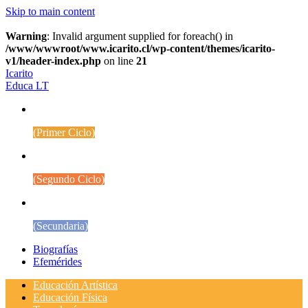
Skip to main content
Warning
: Invalid argument supplied for foreach() in
/www/wwwroot/www.icarito.cl/wp-content/themes/icarito-
v1/header-index.php
on line
21
Icarito
Educa LT
1° a 4° Básico
(Primer Ciclo)
5° a 8° Básico
(Segundo Ciclo)
Educación Media
(Secundaria)
Biografías
Efemérides
Educación Artística
Educación Física