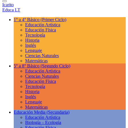
Icarito
Educa LT
1° a 4° Básico
(Primer Ciclo)
Educación Artística
Educación Física
Tecnología
Historia
Inglés
Lenguaje
Ciencias Naturales
Matemáticas
5° a 8° Básico
(Segundo Ciclo)
Educación Artística
Ciencias Naturales
Educación Física
Tecnología
Historia
Inglés
Lenguaje
Matemáticas
Educación Media
(Secundaria)
Educación Artística
Biología – Ecología
Educación Física