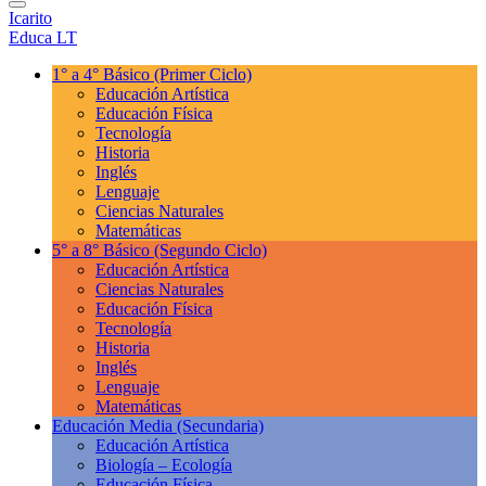
Icarito
Educa LT
1° a 4° Básico
(Primer Ciclo)
Educación Artística
Educación Física
Tecnología
Historia
Inglés
Lenguaje
Ciencias Naturales
Matemáticas
5° a 8° Básico
(Segundo Ciclo)
Educación Artística
Ciencias Naturales
Educación Física
Tecnología
Historia
Inglés
Lenguaje
Matemáticas
Educación Media
(Secundaria)
Educación Artística
Biología – Ecología
Educación Física