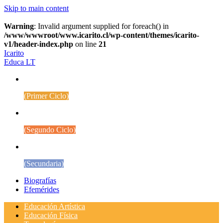
Skip to main content
Warning
: Invalid argument supplied for foreach() in
/www/wwwroot/www.icarito.cl/wp-content/themes/icarito-
v1/header-index.php
on line
21
Icarito
Educa LT
1° a 4° Básico
(Primer Ciclo)
5° a 8° Básico
(Segundo Ciclo)
Educación Media
(Secundaria)
Biografías
Efemérides
Educación Artística
Educación Física