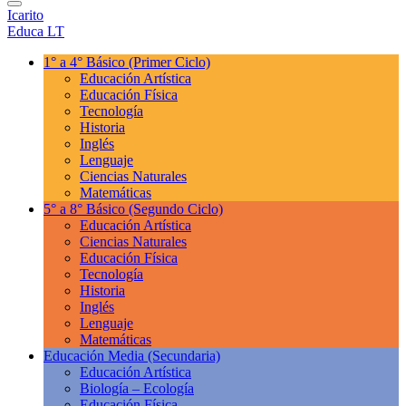
Icarito
Educa LT
1° a 4° Básico
(Primer Ciclo)
Educación Artística
Educación Física
Tecnología
Historia
Inglés
Lenguaje
Ciencias Naturales
Matemáticas
5° a 8° Básico
(Segundo Ciclo)
Educación Artística
Ciencias Naturales
Educación Física
Tecnología
Historia
Inglés
Lenguaje
Matemáticas
Educación Media
(Secundaria)
Educación Artística
Biología – Ecología
Educación Física