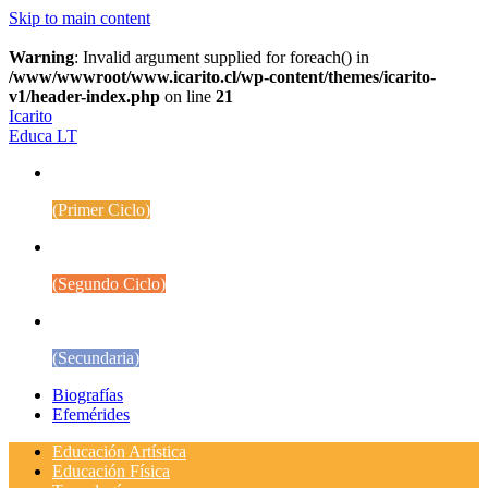
Skip to main content
Warning
: Invalid argument supplied for foreach() in
/www/wwwroot/www.icarito.cl/wp-content/themes/icarito-
v1/header-index.php
on line
21
Icarito
Educa LT
1° a 4° Básico
(Primer Ciclo)
5° a 8° Básico
(Segundo Ciclo)
Educación Media
(Secundaria)
Biografías
Efemérides
Educación Artística
Educación Física