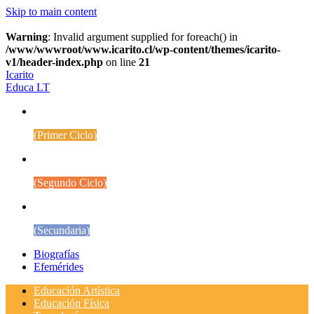
Skip to main content
Warning
: Invalid argument supplied for foreach() in
/www/wwwroot/www.icarito.cl/wp-content/themes/icarito-
v1/header-index.php
on line
21
Icarito
Educa LT
1° a 4° Básico
(Primer Ciclo)
5° a 8° Básico
(Segundo Ciclo)
Educación Media
(Secundaria)
Biografías
Efemérides
Educación Artística
Educación Física