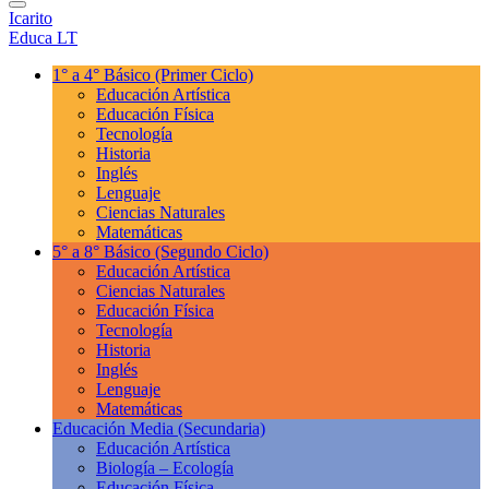
Icarito
Educa LT
1° a 4° Básico
(Primer Ciclo)
Educación Artística
Educación Física
Tecnología
Historia
Inglés
Lenguaje
Ciencias Naturales
Matemáticas
5° a 8° Básico
(Segundo Ciclo)
Educación Artística
Ciencias Naturales
Educación Física
Tecnología
Historia
Inglés
Lenguaje
Matemáticas
Educación Media
(Secundaria)
Educación Artística
Biología – Ecología
Educación Física