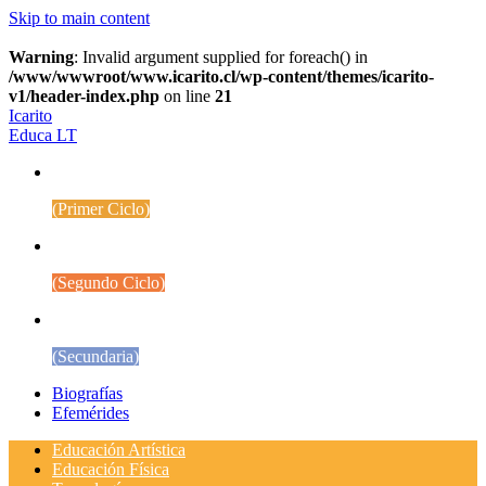
Skip to main content
Warning
: Invalid argument supplied for foreach() in
/www/wwwroot/www.icarito.cl/wp-content/themes/icarito-
v1/header-index.php
on line
21
Icarito
Educa LT
1° a 4° Básico
(Primer Ciclo)
5° a 8° Básico
(Segundo Ciclo)
Educación Media
(Secundaria)
Biografías
Efemérides
Educación Artística
Educación Física