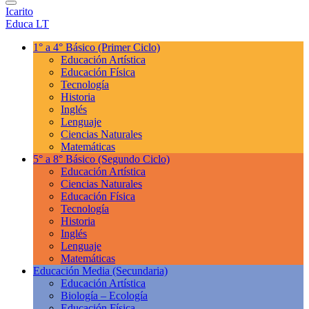
Icarito
Educa LT
1° a 4° Básico
(Primer Ciclo)
Educación Artística
Educación Física
Tecnología
Historia
Inglés
Lenguaje
Ciencias Naturales
Matemáticas
5° a 8° Básico
(Segundo Ciclo)
Educación Artística
Ciencias Naturales
Educación Física
Tecnología
Historia
Inglés
Lenguaje
Matemáticas
Educación Media
(Secundaria)
Educación Artística
Biología – Ecología
Educación Física