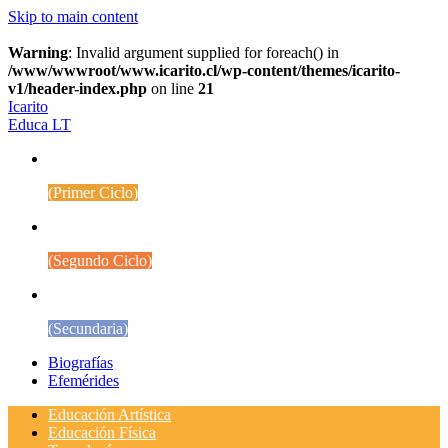
Skip to main content
Warning
: Invalid argument supplied for foreach() in
/www/wwwroot/www.icarito.cl/wp-content/themes/icarito-
v1/header-index.php
on line
21
Icarito
Educa LT
1° a 4° Básico
(Primer Ciclo)
5° a 8° Básico
(Segundo Ciclo)
Educación Media
(Secundaria)
Biografías
Efemérides
Educación Artística
Educación Física