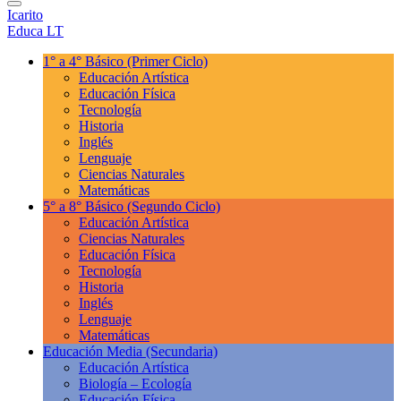
Icarito
Educa LT
1° a 4° Básico
(Primer Ciclo)
Educación Artística
Educación Física
Tecnología
Historia
Inglés
Lenguaje
Ciencias Naturales
Matemáticas
5° a 8° Básico
(Segundo Ciclo)
Educación Artística
Ciencias Naturales
Educación Física
Tecnología
Historia
Inglés
Lenguaje
Matemáticas
Educación Media
(Secundaria)
Educación Artística
Biología – Ecología
Educación Física