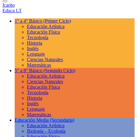
Icarito
Educa LT
1° a 4° Básico
(Primer Ciclo)
Educación Artística
Educación Física
Tecnología
Historia
Inglés
Lenguaje
Ciencias Naturales
Matemáticas
5° a 8° Básico
(Segundo Ciclo)
Educación Artística
Ciencias Naturales
Educación Física
Tecnología
Historia
Inglés
Lenguaje
Matemáticas
Educación Media
(Secundaria)
Educación Artística
Biología – Ecología
Educación Física