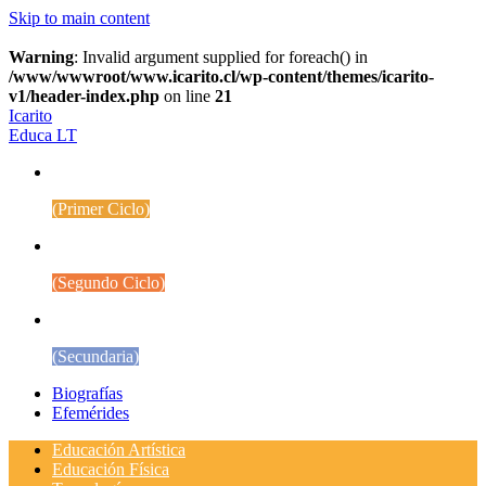
Skip to main content
Warning
: Invalid argument supplied for foreach() in
/www/wwwroot/www.icarito.cl/wp-content/themes/icarito-
v1/header-index.php
on line
21
Icarito
Educa LT
1° a 4° Básico
(Primer Ciclo)
5° a 8° Básico
(Segundo Ciclo)
Educación Media
(Secundaria)
Biografías
Efemérides
Educación Artística
Educación Física