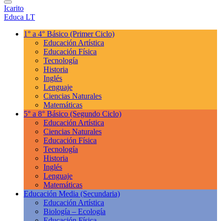
Icarito
Educa LT
1° a 4° Básico
(Primer Ciclo)
Educación Artística
Educación Física
Tecnología
Historia
Inglés
Lenguaje
Ciencias Naturales
Matemáticas
5° a 8° Básico
(Segundo Ciclo)
Educación Artística
Ciencias Naturales
Educación Física
Tecnología
Historia
Inglés
Lenguaje
Matemáticas
Educación Media
(Secundaria)
Educación Artística
Biología – Ecología
Educación Física