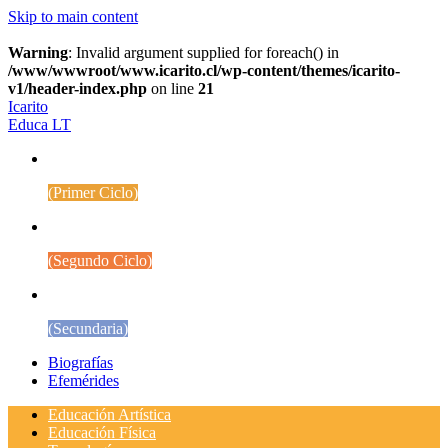
Skip to main content
Warning
: Invalid argument supplied for foreach() in
/www/wwwroot/www.icarito.cl/wp-content/themes/icarito-
v1/header-index.php
on line
21
Icarito
Educa LT
1° a 4° Básico
(Primer Ciclo)
5° a 8° Básico
(Segundo Ciclo)
Educación Media
(Secundaria)
Biografías
Efemérides
Educación Artística
Educación Física