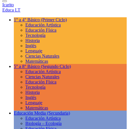
Icarito
Educa LT
1° a 4° Básico
(Primer Ciclo)
Educación Artística
Educación Física
Tecnología
Historia
Inglés
Lenguaje
Ciencias Naturales
Matemáticas
5° a 8° Básico
(Segundo Ciclo)
Educación Artística
Ciencias Naturales
Educación Física
Tecnología
Historia
Inglés
Lenguaje
Matemáticas
Educación Media
(Secundaria)
Educación Artística
Biología – Ecología
Educación Física