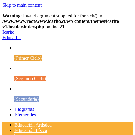
Skip to main content
Warning
: Invalid argument supplied for foreach() in
/www/wwwroot/www.icarito.cl/wp-content/themes/icarito-
v1/header-index.php
on line
21
Icarito
Educa LT
1° a 4° Básico
(Primer Ciclo)
5° a 8° Básico
(Segundo Ciclo)
Educación Media
(Secundaria)
Biografías
Efemérides
Educación Artística
Educación Física