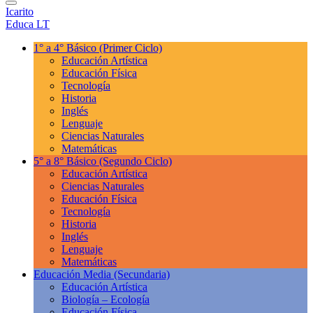
Icarito
Educa LT
1° a 4° Básico
(Primer Ciclo)
Educación Artística
Educación Física
Tecnología
Historia
Inglés
Lenguaje
Ciencias Naturales
Matemáticas
5° a 8° Básico
(Segundo Ciclo)
Educación Artística
Ciencias Naturales
Educación Física
Tecnología
Historia
Inglés
Lenguaje
Matemáticas
Educación Media
(Secundaria)
Educación Artística
Biología – Ecología
Educación Física