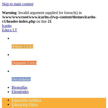
Skip to main content
Warning
: Invalid argument supplied for foreach() in
/www/wwwroot/www.icarito.cl/wp-content/themes/icarito-
v1/header-index.php
on line
21
Icarito
Educa LT
1° a 4° Básico
(Primer Ciclo)
5° a 8° Básico
(Segundo Ciclo)
Educación Media
(Secundaria)
Biografías
Efemérides
Educación Artística
Educación Física