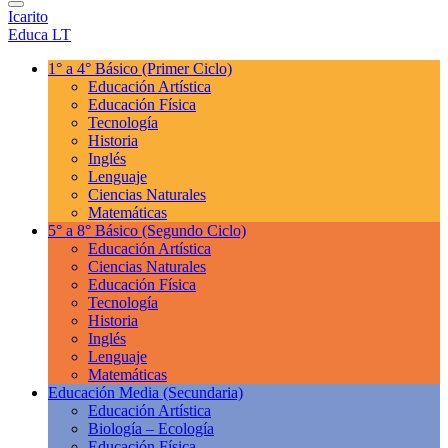
Icarito
Educa LT
1° a 4° Básico
(Primer Ciclo)
Educación Artística
Educación Física
Tecnología
Historia
Inglés
Lenguaje
Ciencias Naturales
Matemáticas
5° a 8° Básico
(Segundo Ciclo)
Educación Artística
Ciencias Naturales
Educación Física
Tecnología
Historia
Inglés
Lenguaje
Matemáticas
Educación Media
(Secundaria)
Educación Artística
Biología – Ecología
Educación Física