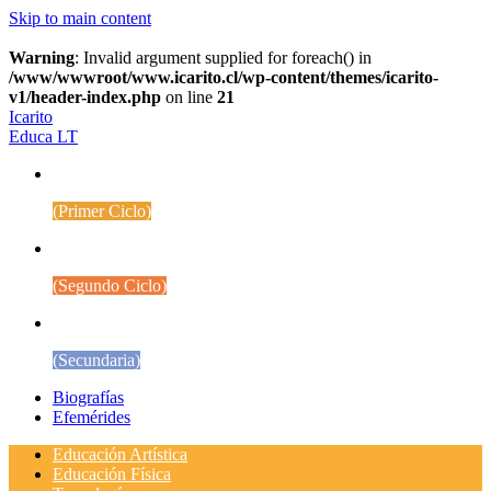
Skip to main content
Warning
: Invalid argument supplied for foreach() in
/www/wwwroot/www.icarito.cl/wp-content/themes/icarito-
v1/header-index.php
on line
21
Icarito
Educa LT
1° a 4° Básico
(Primer Ciclo)
5° a 8° Básico
(Segundo Ciclo)
Educación Media
(Secundaria)
Biografías
Efemérides
Educación Artística
Educación Física