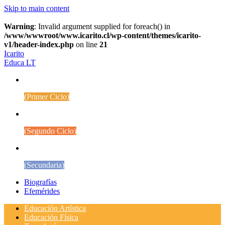
Skip to main content
Warning
: Invalid argument supplied for foreach() in
/www/wwwroot/www.icarito.cl/wp-content/themes/icarito-
v1/header-index.php
on line
21
Icarito
Educa LT
1° a 4° Básico
(Primer Ciclo)
5° a 8° Básico
(Segundo Ciclo)
Educación Media
(Secundaria)
Biografías
Efemérides
Educación Artística
Educación Física