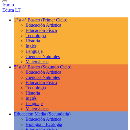
Icarito
Educa LT
1° a 4° Básico
(Primer Ciclo)
Educación Artística
Educación Física
Tecnología
Historia
Inglés
Lenguaje
Ciencias Naturales
Matemáticas
5° a 8° Básico
(Segundo Ciclo)
Educación Artística
Ciencias Naturales
Educación Física
Tecnología
Historia
Inglés
Lenguaje
Matemáticas
Educación Media
(Secundaria)
Educación Artística
Biología – Ecología
Educación Física