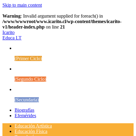
Skip to main content
Warning
: Invalid argument supplied for foreach() in
/www/wwwroot/www.icarito.cl/wp-content/themes/icarito-
v1/header-index.php
on line
21
Icarito
Educa LT
1° a 4° Básico
(Primer Ciclo)
5° a 8° Básico
(Segundo Ciclo)
Educación Media
(Secundaria)
Biografías
Efemérides
Educación Artística
Educación Física