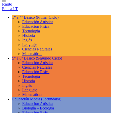
Icarito
Educa LT
1° a 4° Básico
(Primer Ciclo)
Educación Artística
Educación Física
Tecnología
Historia
Inglés
Lenguaje
Ciencias Naturales
Matemáticas
5° a 8° Básico
(Segundo Ciclo)
Educación Artística
Ciencias Naturales
Educación Física
Tecnología
Historia
Inglés
Lenguaje
Matemáticas
Educación Media
(Secundaria)
Educación Artística
Biología – Ecología
Educación Física