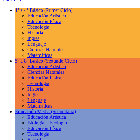
1° a 4° Básico
(Primer Ciclo)
Educación Artística
Educación Física
Tecnología
Historia
Inglés
Lenguaje
Ciencias Naturales
Matemáticas
5° a 8° Básico
(Segundo Ciclo)
Educación Artística
Ciencias Naturales
Educación Física
Tecnología
Historia
Inglés
Lenguaje
Matemáticas
Educación Media
(Secundaria)
Educación Artística
Biología – Ecología
Educación Física
Tecnología
Filosofía