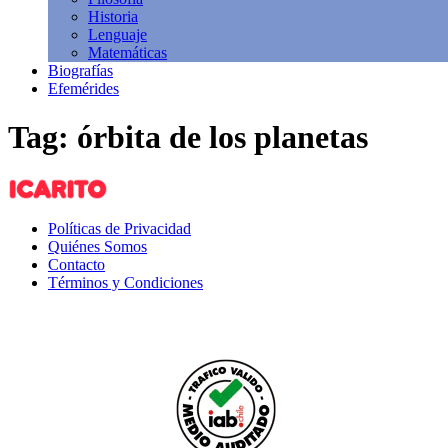
Historia
Lenguaje
Matemáticas
Biografías
Efemérides
Tag: órbita de los planetas
Políticas de Privacidad
Quiénes Somos
Contacto
Términos y Condiciones