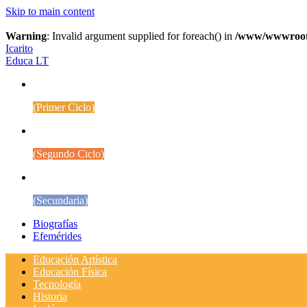
Skip to main content
Warning
: Invalid argument supplied for foreach() in
/www/wwwroot/w
Icarito
Educa LT
1° a 4° Básico
(Primer Ciclo)
5° a 8° Básico
(Segundo Ciclo)
Educación Media
(Secundaria)
Biografías
Efemérides
Educación Artística
Educación Física
Tecnología
Historia