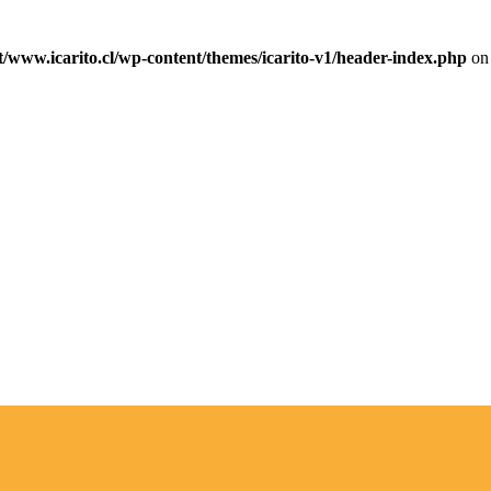
ww.icarito.cl/wp-content/themes/icarito-v1/header-index.php
on 