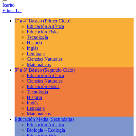
Icarito
Educa LT
1° a 4° Básico
(Primer Ciclo)
Educación Artística
Educación Física
Tecnología
Historia
Inglés
Lenguaje
Ciencias Naturales
Matemáticas
5° a 8° Básico
(Segundo Ciclo)
Educación Artística
Ciencias Naturales
Educación Física
Tecnología
Historia
Inglés
Lenguaje
Matemáticas
Educación Media
(Secundaria)
Educación Artística
Biología – Ecología
Educación Física