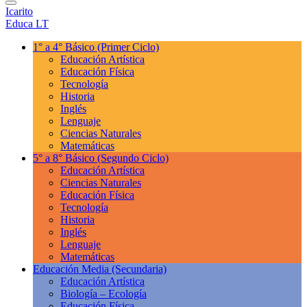
Icarito
Educa LT
1° a 4° Básico
(Primer Ciclo)
Educación Artística
Educación Física
Tecnología
Historia
Inglés
Lenguaje
Ciencias Naturales
Matemáticas
5° a 8° Básico
(Segundo Ciclo)
Educación Artística
Ciencias Naturales
Educación Física
Tecnología
Historia
Inglés
Lenguaje
Matemáticas
Educación Media
(Secundaria)
Educación Artística
Biología – Ecología
Educación Física