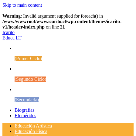
Skip to main content
Warning
: Invalid argument supplied for foreach() in
/www/wwwroot/www.icarito.cl/wp-content/themes/icarito-
v1/header-index.php
on line
21
Icarito
Educa LT
1° a 4° Básico
(Primer Ciclo)
5° a 8° Básico
(Segundo Ciclo)
Educación Media
(Secundaria)
Biografías
Efemérides
Educación Artística
Educación Física