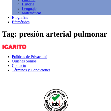
Historia
Lenguaje
Matemáticas
Biografías
Efemérides
Tag: presión arterial pulmonar
Políticas de Privacidad
Quiénes Somos
Contacto
Términos y Condiciones