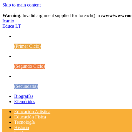
Skip to main content
Warning
: Invalid argument supplied for foreach() in
/www/wwwroot/w
Icarito
Educa LT
1° a 4° Básico
(Primer Ciclo)
5° a 8° Básico
(Segundo Ciclo)
Educación Media
(Secundaria)
Biografías
Efemérides
Educación Artística
Educación Física
Tecnología
Historia