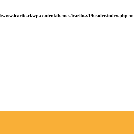
ww.icarito.cl/wp-content/themes/icarito-v1/header-index.php
on 