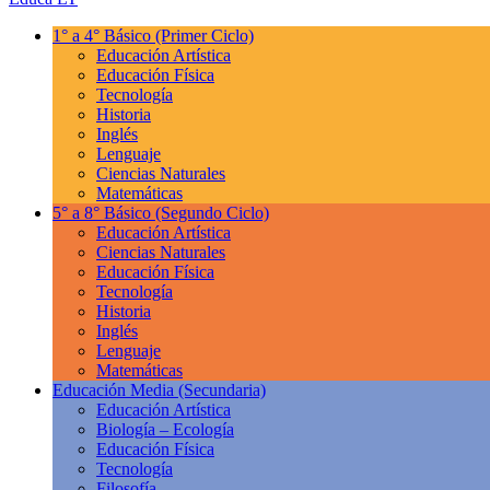
1° a 4° Básico
(Primer Ciclo)
Educación Artística
Educación Física
Tecnología
Historia
Inglés
Lenguaje
Ciencias Naturales
Matemáticas
5° a 8° Básico
(Segundo Ciclo)
Educación Artística
Ciencias Naturales
Educación Física
Tecnología
Historia
Inglés
Lenguaje
Matemáticas
Educación Media
(Secundaria)
Educación Artística
Biología – Ecología
Educación Física
Tecnología
Filosofía