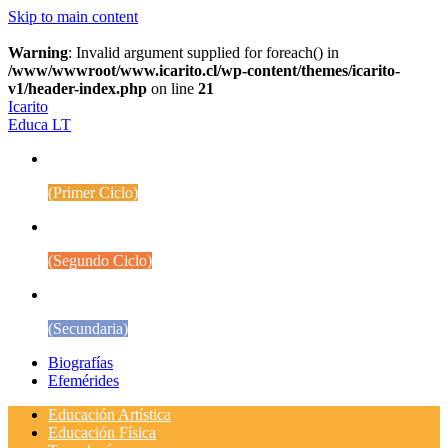
Skip to main content
Warning
: Invalid argument supplied for foreach() in
/www/wwwroot/www.icarito.cl/wp-content/themes/icarito-
v1/header-index.php
on line
21
Icarito
Educa LT
1° a 4° Básico
(Primer Ciclo)
5° a 8° Básico
(Segundo Ciclo)
Educación Media
(Secundaria)
Biografías
Efemérides
Educación Artística
Educación Física