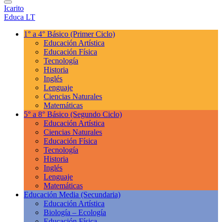
Icarito
Educa LT
1° a 4° Básico
(Primer Ciclo)
Educación Artística
Educación Física
Tecnología
Historia
Inglés
Lenguaje
Ciencias Naturales
Matemáticas
5° a 8° Básico
(Segundo Ciclo)
Educación Artística
Ciencias Naturales
Educación Física
Tecnología
Historia
Inglés
Lenguaje
Matemáticas
Educación Media
(Secundaria)
Educación Artística
Biología – Ecología
Educación Física