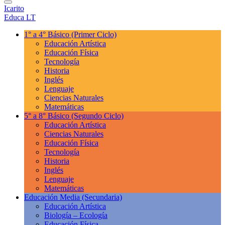
Icarito
Educa LT
1° a 4° Básico
(Primer Ciclo)
Educación Artística
Educación Física
Tecnología
Historia
Inglés
Lenguaje
Ciencias Naturales
Matemáticas
5° a 8° Básico
(Segundo Ciclo)
Educación Artística
Ciencias Naturales
Educación Física
Tecnología
Historia
Inglés
Lenguaje
Matemáticas
Educación Media
(Secundaria)
Educación Artística
Biología – Ecología
Educación Física