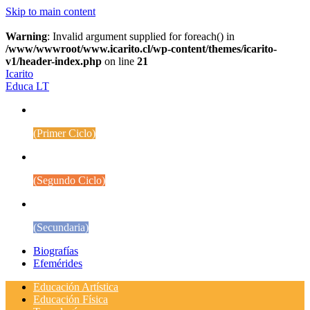
Skip to main content
Warning
: Invalid argument supplied for foreach() in
/www/wwwroot/www.icarito.cl/wp-content/themes/icarito-
v1/header-index.php
on line
21
Icarito
Educa LT
1° a 4° Básico
(Primer Ciclo)
5° a 8° Básico
(Segundo Ciclo)
Educación Media
(Secundaria)
Biografías
Efemérides
Educación Artística
Educación Física