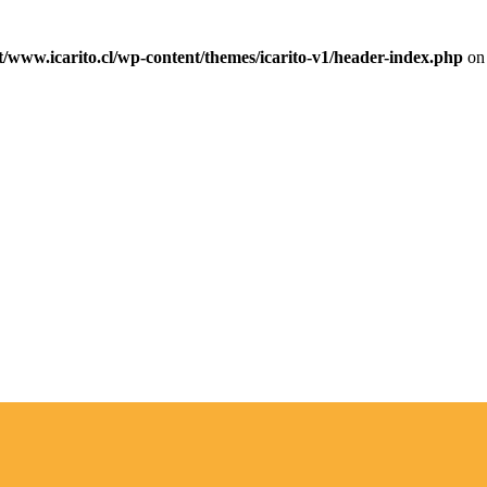
ww.icarito.cl/wp-content/themes/icarito-v1/header-index.php
on 