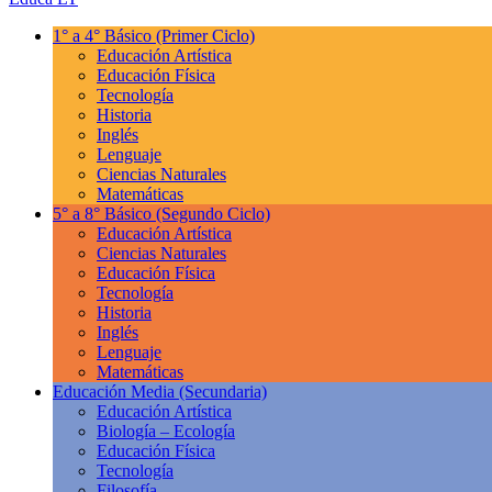
1° a 4° Básico
(Primer Ciclo)
Educación Artística
Educación Física
Tecnología
Historia
Inglés
Lenguaje
Ciencias Naturales
Matemáticas
5° a 8° Básico
(Segundo Ciclo)
Educación Artística
Ciencias Naturales
Educación Física
Tecnología
Historia
Inglés
Lenguaje
Matemáticas
Educación Media
(Secundaria)
Educación Artística
Biología – Ecología
Educación Física
Tecnología
Filosofía