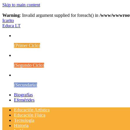
Skip to main content
Warning
: Invalid argument supplied for foreach() in
/www/wwwroot/w
Icarito
Educa LT
1° a 4° Básico
(Primer Ciclo)
5° a 8° Básico
(Segundo Ciclo)
Educación Media
(Secundaria)
Biografías
Efemérides
Educación Artística
Educación Física
Tecnología
Historia