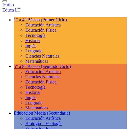
Icarito
Educa LT
1° a 4° Básico
(Primer Ciclo)
Educación Artística
Educación Física
Tecnología
Historia
Inglés
Lenguaje
Ciencias Naturales
Matemáticas
5° a 8° Básico
(Segundo Ciclo)
Educación Artística
Ciencias Naturales
Educación Física
Tecnología
Historia
Inglés
Lenguaje
Matemáticas
Educación Media
(Secundaria)
Educación Artística
Biología – Ecología
Educación Física