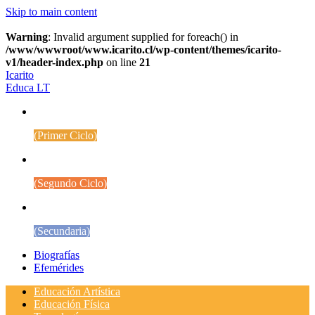
Skip to main content
Warning
: Invalid argument supplied for foreach() in
/www/wwwroot/www.icarito.cl/wp-content/themes/icarito-
v1/header-index.php
on line
21
Icarito
Educa LT
1° a 4° Básico
(Primer Ciclo)
5° a 8° Básico
(Segundo Ciclo)
Educación Media
(Secundaria)
Biografías
Efemérides
Educación Artística
Educación Física