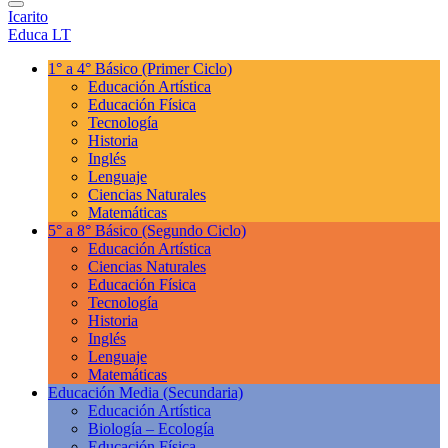
Icarito
Educa LT
1° a 4° Básico
(Primer Ciclo)
Educación Artística
Educación Física
Tecnología
Historia
Inglés
Lenguaje
Ciencias Naturales
Matemáticas
5° a 8° Básico
(Segundo Ciclo)
Educación Artística
Ciencias Naturales
Educación Física
Tecnología
Historia
Inglés
Lenguaje
Matemáticas
Educación Media
(Secundaria)
Educación Artística
Biología – Ecología
Educación Física