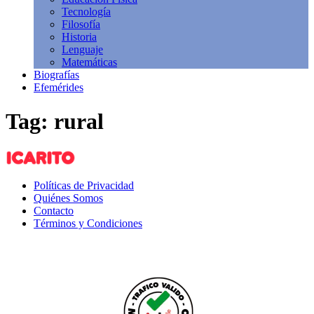
Tecnología
Filosofía
Historia
Lenguaje
Matemáticas
Biografías
Efemérides
Tag: rural
Políticas de Privacidad
Quiénes Somos
Contacto
Términos y Condiciones