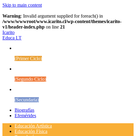
Skip to main content
Warning
: Invalid argument supplied for foreach() in
/www/wwwroot/www.icarito.cl/wp-content/themes/icarito-
v1/header-index.php
on line
21
Icarito
Educa LT
1° a 4° Básico
(Primer Ciclo)
5° a 8° Básico
(Segundo Ciclo)
Educación Media
(Secundaria)
Biografías
Efemérides
Educación Artística
Educación Física