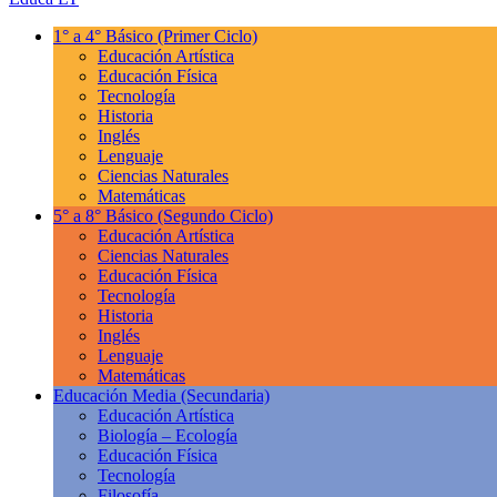
1° a 4° Básico
(Primer Ciclo)
Educación Artística
Educación Física
Tecnología
Historia
Inglés
Lenguaje
Ciencias Naturales
Matemáticas
5° a 8° Básico
(Segundo Ciclo)
Educación Artística
Ciencias Naturales
Educación Física
Tecnología
Historia
Inglés
Lenguaje
Matemáticas
Educación Media
(Secundaria)
Educación Artística
Biología – Ecología
Educación Física
Tecnología
Filosofía