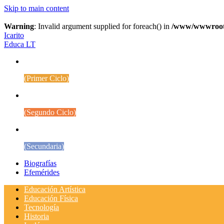
Skip to main content
Warning
: Invalid argument supplied for foreach() in
/www/wwwroot/w
Icarito
Educa LT
1° a 4° Básico
(Primer Ciclo)
5° a 8° Básico
(Segundo Ciclo)
Educación Media
(Secundaria)
Biografías
Efemérides
Educación Artística
Educación Física
Tecnología
Historia