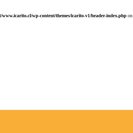
ww.icarito.cl/wp-content/themes/icarito-v1/header-index.php
on 