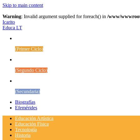
Skip to main content
Warning
: Invalid argument supplied for foreach() in
/www/wwwroot/w
Icarito
Educa LT
1° a 4° Básico
(Primer Ciclo)
5° a 8° Básico
(Segundo Ciclo)
Educación Media
(Secundaria)
Biografías
Efemérides
Educación Artística
Educación Física
Tecnología
Historia