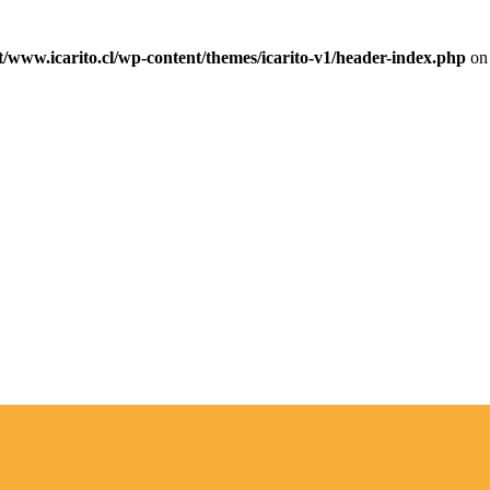
ww.icarito.cl/wp-content/themes/icarito-v1/header-index.php
on 