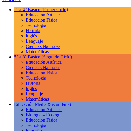
1° a 4° Básico
(Primer Ciclo)
Educación Artística
Educación Física
Tecnología
Historia
Inglés
Lenguaje
Ciencias Naturales
Matemáticas
5° a 8° Básico
(Segundo Ciclo)
Educación Artística
Ciencias Naturales
Educación Física
Tecnología
Historia
Inglés
Lenguaje
Matemáticas
Educación Media
(Secundaria)
Educación Artística
Biología – Ecología
Educación Física
Tecnología
Filosofía