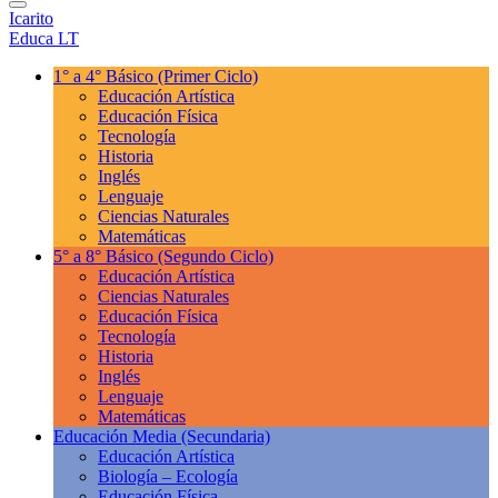
Icarito
Educa LT
1° a 4° Básico
(Primer Ciclo)
Educación Artística
Educación Física
Tecnología
Historia
Inglés
Lenguaje
Ciencias Naturales
Matemáticas
5° a 8° Básico
(Segundo Ciclo)
Educación Artística
Ciencias Naturales
Educación Física
Tecnología
Historia
Inglés
Lenguaje
Matemáticas
Educación Media
(Secundaria)
Educación Artística
Biología – Ecología
Educación Física