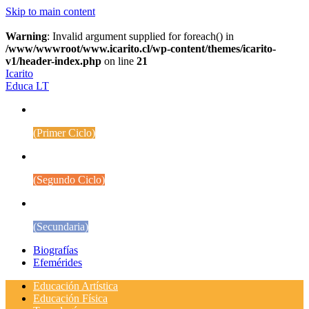
Skip to main content
Warning
: Invalid argument supplied for foreach() in
/www/wwwroot/www.icarito.cl/wp-content/themes/icarito-
v1/header-index.php
on line
21
Icarito
Educa LT
1° a 4° Básico
(Primer Ciclo)
5° a 8° Básico
(Segundo Ciclo)
Educación Media
(Secundaria)
Biografías
Efemérides
Educación Artística
Educación Física