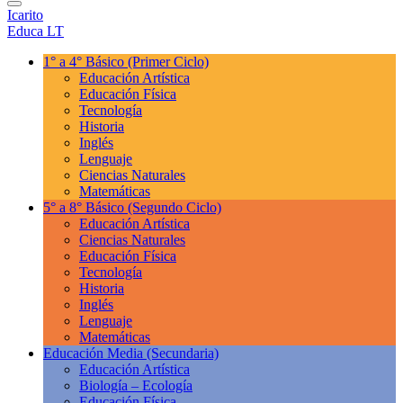
Icarito
Educa LT
1° a 4° Básico
(Primer Ciclo)
Educación Artística
Educación Física
Tecnología
Historia
Inglés
Lenguaje
Ciencias Naturales
Matemáticas
5° a 8° Básico
(Segundo Ciclo)
Educación Artística
Ciencias Naturales
Educación Física
Tecnología
Historia
Inglés
Lenguaje
Matemáticas
Educación Media
(Secundaria)
Educación Artística
Biología – Ecología
Educación Física