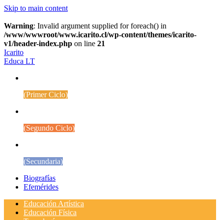
Skip to main content
Warning
: Invalid argument supplied for foreach() in
/www/wwwroot/www.icarito.cl/wp-content/themes/icarito-
v1/header-index.php
on line
21
Icarito
Educa LT
1° a 4° Básico
(Primer Ciclo)
5° a 8° Básico
(Segundo Ciclo)
Educación Media
(Secundaria)
Biografías
Efemérides
Educación Artística
Educación Física