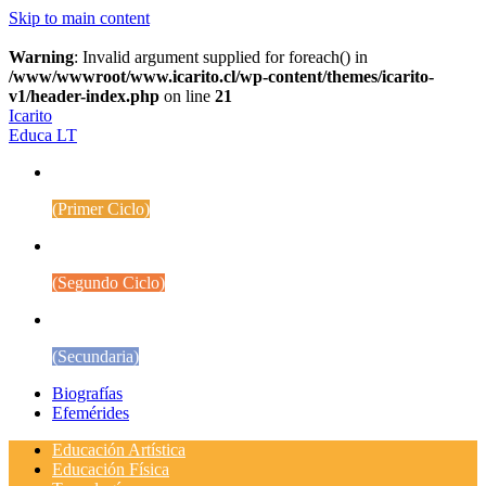
Skip to main content
Warning
: Invalid argument supplied for foreach() in
/www/wwwroot/www.icarito.cl/wp-content/themes/icarito-
v1/header-index.php
on line
21
Icarito
Educa LT
1° a 4° Básico
(Primer Ciclo)
5° a 8° Básico
(Segundo Ciclo)
Educación Media
(Secundaria)
Biografías
Efemérides
Educación Artística
Educación Física