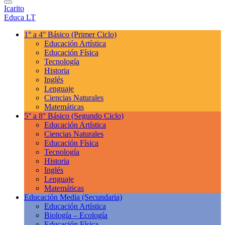
Icarito
Educa LT
1° a 4° Básico
(Primer Ciclo)
Educación Artística
Educación Física
Tecnología
Historia
Inglés
Lenguaje
Ciencias Naturales
Matemáticas
5° a 8° Básico
(Segundo Ciclo)
Educación Artística
Ciencias Naturales
Educación Física
Tecnología
Historia
Inglés
Lenguaje
Matemáticas
Educación Media
(Secundaria)
Educación Artística
Biología – Ecología
Educación Física