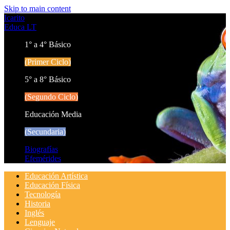
Skip to main content
Icarito
Educa LT
1° a 4° Básico
(Primer Ciclo)
5° a 8° Básico
(Segundo Ciclo)
Educación Media
(Secundaria)
Biografías
Efemérides
Educación Artística
Educación Física
Tecnología
Historia
Inglés
Lenguaje