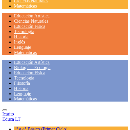
Ciencias Naturales
Matemáticas
Educación Artística
Ciencias Naturales
Educación Física
Tecnología
Historia
Inglés
Lenguaje
Matemáticas
Educación Artística
Biología – Ecología
Educación Física
Tecnología
Filosofía
Historia
Lenguaje
Matemáticas
Icarito
Educa LT
1° a 4° Básico
(Primer Ciclo)