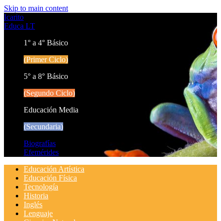
Skip to main content
Icarito
Educa LT
1° a 4° Básico
(Primer Ciclo)
5° a 8° Básico
(Segundo Ciclo)
Educación Media
(Secundaria)
Biografías
Efemérides
Educación Artística
Educación Física
Tecnología
Historia
Inglés
Lenguaje