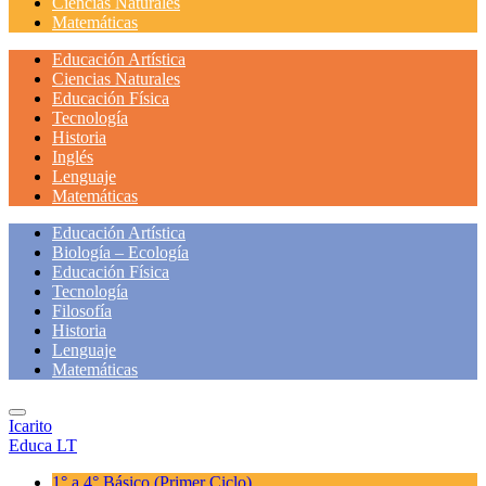
Ciencias Naturales
Matemáticas
Educación Artística
Ciencias Naturales
Educación Física
Tecnología
Historia
Inglés
Lenguaje
Matemáticas
Educación Artística
Biología – Ecología
Educación Física
Tecnología
Filosofía
Historia
Lenguaje
Matemáticas
Icarito
Educa LT
1° a 4° Básico
(Primer Ciclo)