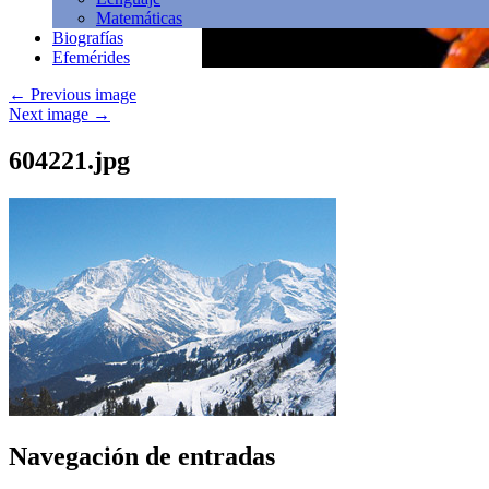
Matemáticas
Biografías
Efemérides
←
Previous image
Next image
→
604221.jpg
Navegación de entradas