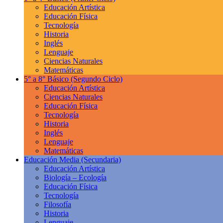
Educación Artística
Educación Física
Tecnología
Historia
Inglés
Lenguaje
Ciencias Naturales
Matemáticas
5° a 8° Básico
(Segundo Ciclo)
Educación Artística
Ciencias Naturales
Educación Física
Tecnología
Historia
Inglés
Lenguaje
Matemáticas
Educación Media
(Secundaria)
Educación Artística
Biología – Ecología
Educación Física
Tecnología
Filosofía
Historia
Lenguaje