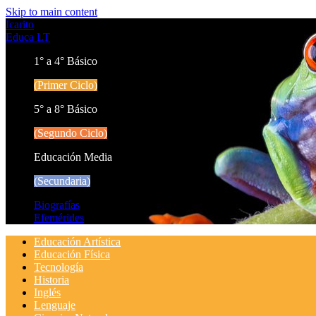
Skip to main content
Icarito
Educa LT
1° a 4° Básico
(Primer Ciclo)
5° a 8° Básico
(Segundo Ciclo)
Educación Media
(Secundaria)
Biografías
Efemérides
Educación Artística
Educación Física
Tecnología
Historia
Inglés
Lenguaje