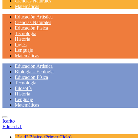
Ciencias Naturales
Matemáticas
Educación Artística
Ciencias Naturales
Educación Física
Tecnología
Historia
Inglés
Lenguaje
Matemáticas
Educación Artística
Biología – Ecología
Educación Física
Tecnología
Filosofía
Historia
Lenguaje
Matemáticas
Icarito
Educa LT
1° a 4° Básico
(Primer Ciclo)