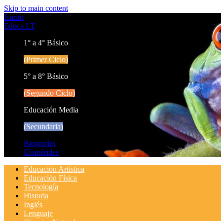
Skip to main content
Icarito
Educa LT
1° a 4° Básico
(Primer Ciclo)
5° a 8° Básico
(Segundo Ciclo)
Educación Media
(Secundaria)
Biografías
Efemérides
Educación Artística
Educación Física
Tecnología
Historia
Inglés
Lenguaje