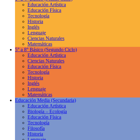
Educación Artística
Educación Física
Tecnología
Historia
Inglés
Lenguaje
Ciencias Naturales
Matemáticas
5° a 8° Básico
(Segundo Ciclo)
Educación Artística
Ciencias Naturales
Educación Física
Tecnología
Historia
Inglés
Lenguaje
Matemáticas
Educación Media
(Secundaria)
Educación Artística
Biología – Ecología
Educación Física
Tecnología
Filosofía
Historia
Lenguaje