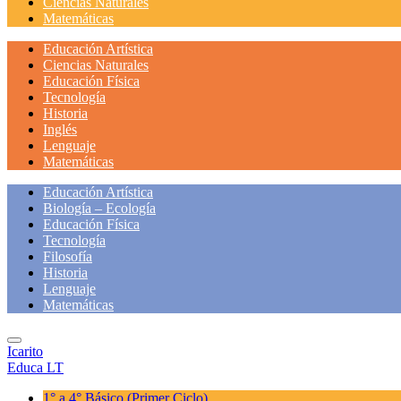
Ciencias Naturales
Matemáticas
Educación Artística
Ciencias Naturales
Educación Física
Tecnología
Historia
Inglés
Lenguaje
Matemáticas
Educación Artística
Biología – Ecología
Educación Física
Tecnología
Filosofía
Historia
Lenguaje
Matemáticas
Icarito
Educa LT
1° a 4° Básico
(Primer Ciclo)