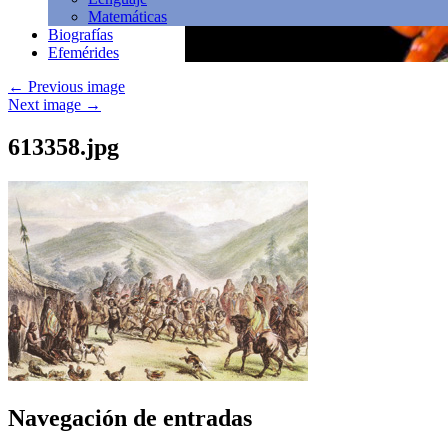
Matemáticas
Biografías
Efemérides
←
Previous image
Next image
→
613358.jpg
Navegación de entradas