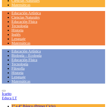
Ciencias Naturales
Matemáticas
Educación Artística
Ciencias Naturales
Educación Física
Tecnología
Historia
Inglés
Lenguaje
Matemáticas
Educación Artística
Biología – Ecología
Educación Física
Tecnología
Filosofía
Historia
Lenguaje
Matemáticas
Icarito
Educa LT
1° a 4° Básico
(Primer Ciclo)