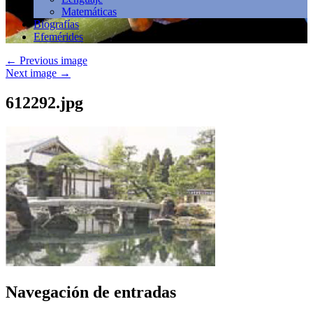
Matemáticas
Biografías
Efemérides
←
Previous image
Next image
→
612292.jpg
Navegación de entradas