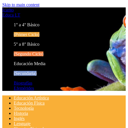
Skip to main content
Icarito
Educa LT
1° a 4° Básico
(Primer Ciclo)
5° a 8° Básico
(Segundo Ciclo)
Educación Media
(Secundaria)
Biografías
Efemérides
Educación Artística
Educación Física
Tecnología
Historia
Inglés
Lenguaje