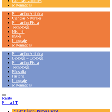
Ciencias Naturales
Matemáticas
Educación Artística
Ciencias Naturales
Educación Física
Tecnología
Historia
Inglés
Lenguaje
Matemáticas
Educación Artística
Biología – Ecología
Educación Física
Tecnología
Filosofía
Historia
Lenguaje
Matemáticas
Icarito
Educa LT
1° a 4° Básico
(Primer Ciclo)