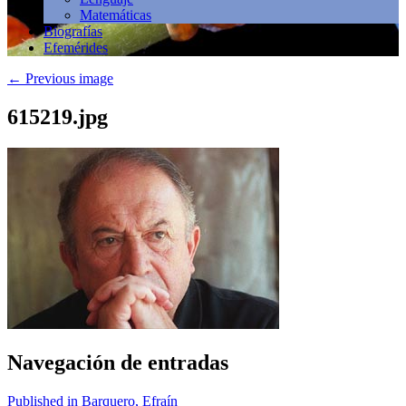
Matemáticas
Biografías
Efemérides
←
Previous image
615219.jpg
Navegación de entradas
Published in Barquero, Efraín