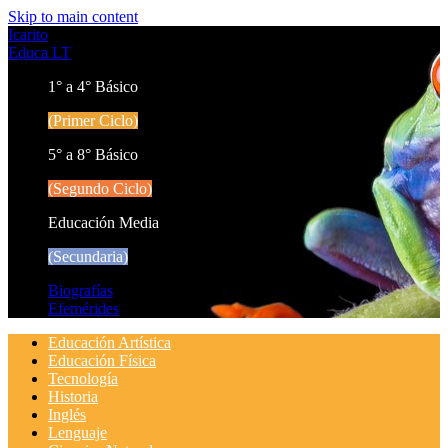
Skip to main content
Icarito
Educa LT
1° a 4° Básico
(Primer Ciclo)
5° a 8° Básico
(Segundo Ciclo)
Educación Media
(Secundaria)
Biografías
Efemérides
Educación Artística
Educación Física
Tecnología
Historia
Inglés
Lenguaje