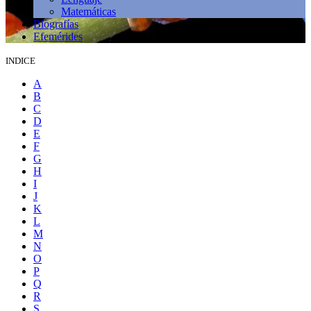
Matemáticas
Biografías
Efemérides
INDICE
A
B
C
D
E
F
G
H
I
J
K
L
M
N
O
P
Q
R
S