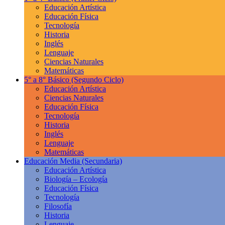
Educación Artística
Educación Física
Tecnología
Historia
Inglés
Lenguaje
Ciencias Naturales
Matemáticas
5° a 8° Básico
(Segundo Ciclo)
Educación Artística
Ciencias Naturales
Educación Física
Tecnología
Historia
Inglés
Lenguaje
Matemáticas
Educación Media
(Secundaria)
Educación Artística
Biología – Ecología
Educación Física
Tecnología
Filosofía
Historia
Lenguaje