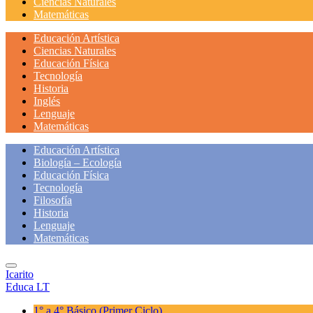
Ciencias Naturales
Matemáticas
Educación Artística
Ciencias Naturales
Educación Física
Tecnología
Historia
Inglés
Lenguaje
Matemáticas
Educación Artística
Biología – Ecología
Educación Física
Tecnología
Filosofía
Historia
Lenguaje
Matemáticas
Icarito
Educa LT
1° a 4° Básico
(Primer Ciclo)