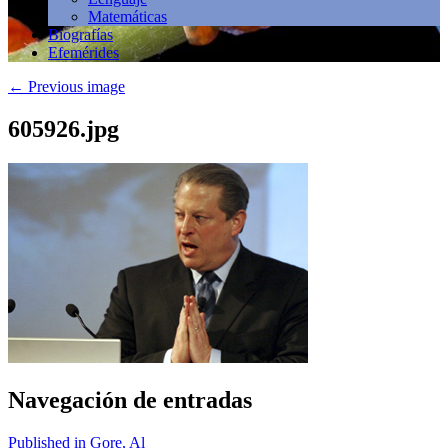
Matemáticas
Biografías
Efemérides
←
Previous image
605926.jpg
Navegación de entradas
Published in Gore, Al