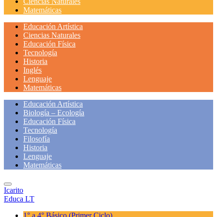
Ciencias Naturales
Matemáticas
Educación Artística
Ciencias Naturales
Educación Física
Tecnología
Historia
Inglés
Lenguaje
Matemáticas
Educación Artística
Biología – Ecología
Educación Física
Tecnología
Filosofía
Historia
Lenguaje
Matemáticas
Icarito
Educa LT
1° a 4° Básico
(Primer Ciclo)