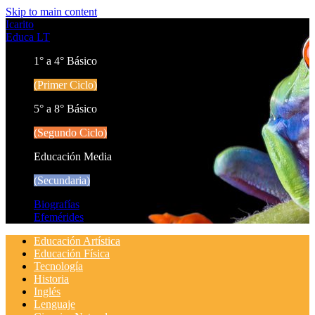
Skip to main content
Icarito
Educa LT
1° a 4° Básico
(Primer Ciclo)
5° a 8° Básico
(Segundo Ciclo)
Educación Media
(Secundaria)
Biografías
Efemérides
Educación Artística
Educación Física
Tecnología
Historia
Inglés
Lenguaje