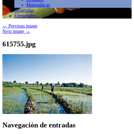
Matemáticas
Biografías
Efemérides
←
Previous image
Next image
→
615755.jpg
Navegación de entradas