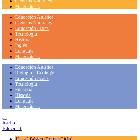
Ciencias Naturales
Matemáticas
Educación Artística
Ciencias Naturales
Educación Física
Tecnología
Historia
Inglés
Lenguaje
Matemáticas
Educación Artística
Biología – Ecología
Educación Física
Tecnología
Filosofía
Historia
Lenguaje
Matemáticas
Icarito
Educa LT
1° a 4° Básico
(Primer Ciclo)