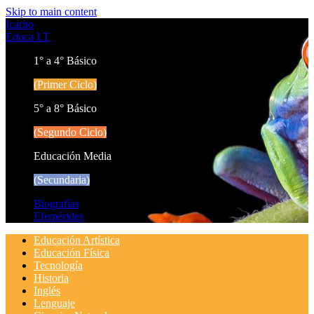
Skip to main content
Icarito
Educa LT
1° a 4° Básico
(Primer Ciclo)
5° a 8° Básico
(Segundo Ciclo)
Educación Media
(Secundaria)
Biografías
Efemérides
Educación Artística
Educación Física
Tecnología
Historia
Inglés
Lenguaje