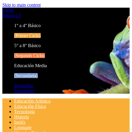
Skip to main content
Icarito
Educa LT
1° a 4° Básico
(Primer Ciclo)
5° a 8° Básico
(Segundo Ciclo)
Educación Media
(Secundaria)
Biografías
Efemérides
Educación Artística
Educación Física
Tecnología
Historia
Inglés
Lenguaje