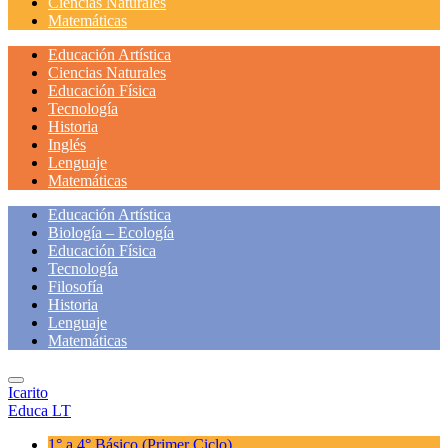
Ciencias Naturales
Matemáticas
Educación Artística
Ciencias Naturales
Educación Física
Tecnología
Historia
Inglés
Lenguaje
Matemáticas
Educación Artística
Biología – Ecología
Educación Física
Tecnología
Filosofía
Historia
Lenguaje
Matemáticas
Icarito
Educa LT
1° a 4° Básico
(Primer Ciclo)