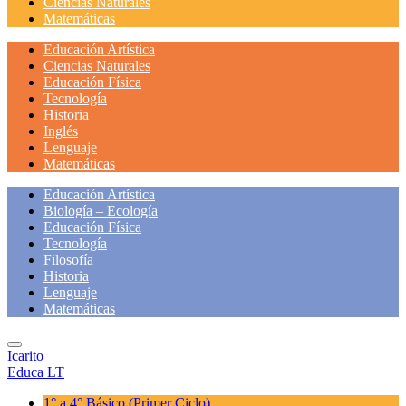
Ciencias Naturales
Matemáticas
Educación Artística
Ciencias Naturales
Educación Física
Tecnología
Historia
Inglés
Lenguaje
Matemáticas
Educación Artística
Biología – Ecología
Educación Física
Tecnología
Filosofía
Historia
Lenguaje
Matemáticas
Icarito
Educa LT
1° a 4° Básico
(Primer Ciclo)