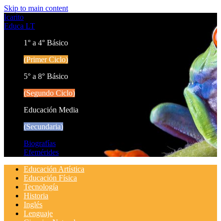
Skip to main content
Icarito
Educa LT
1° a 4° Básico
(Primer Ciclo)
5° a 8° Básico
(Segundo Ciclo)
Educación Media
(Secundaria)
Biografías
Efemérides
Educación Artística
Educación Física
Tecnología
Historia
Inglés
Lenguaje