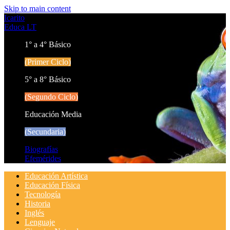
Skip to main content
Icarito
Educa LT
1° a 4° Básico
(Primer Ciclo)
5° a 8° Básico
(Segundo Ciclo)
Educación Media
(Secundaria)
Biografías
Efemérides
Educación Artística
Educación Física
Tecnología
Historia
Inglés
Lenguaje