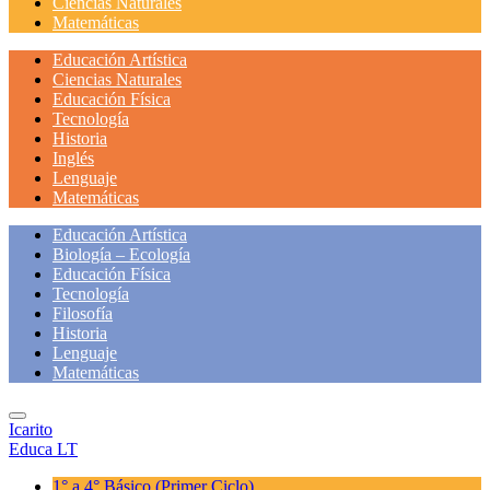
Ciencias Naturales
Matemáticas
Educación Artística
Ciencias Naturales
Educación Física
Tecnología
Historia
Inglés
Lenguaje
Matemáticas
Educación Artística
Biología – Ecología
Educación Física
Tecnología
Filosofía
Historia
Lenguaje
Matemáticas
Icarito
Educa LT
1° a 4° Básico
(Primer Ciclo)