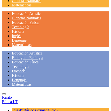
Ciencias Naturales
Matemáticas
Educación Artística
Ciencias Naturales
Educación Física
Tecnología
Historia
Inglés
Lenguaje
Matemáticas
Educación Artística
Biología – Ecología
Educación Física
Tecnología
Filosofía
Historia
Lenguaje
Matemáticas
Icarito
Educa LT
1° a 4° Básico
(Primer Ciclo)