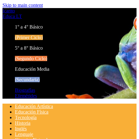
Skip to main content
Icarito
Educa LT
1° a 4° Básico
(Primer Ciclo)
5° a 8° Básico
(Segundo Ciclo)
Educación Media
(Secundaria)
Biografías
Efemérides
Educación Artística
Educación Física
Tecnología
Historia
Inglés
Lenguaje