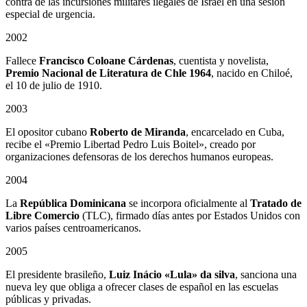
contra de las incursiones militares ilegales de Israel en una sesión
especial de urgencia.
2002
Fallece
Francisco Coloane Cárdenas
, cuentista y novelista,
Premio Nacional de Literatura de Chle 1964
, nacido en Chiloé,
el 10 de julio de 1910.
2003
El opositor cubano
Roberto de Miranda
, encarcelado en Cuba,
recibe el «Premio Libertad Pedro Luis Boitel», creado por
organizaciones defensoras de los derechos humanos europeas.
2004
La
República Dominicana
se incorpora oficialmente al
Tratado de
Libre Comercio
(TLC), firmado días antes por Estados Unidos con
varios países centroamericanos.
2005
El presidente brasileño,
Luiz Inácio «Lula» da silva
, sanciona una
nueva ley que obliga a ofrecer clases de español en las escuelas
públicas y privadas.