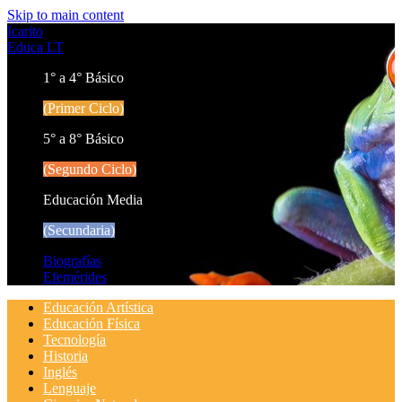
Skip to main content
Icarito
Educa LT
1° a 4° Básico
(Primer Ciclo)
5° a 8° Básico
(Segundo Ciclo)
Educación Media
(Secundaria)
Biografías
Efemérides
Educación Artística
Educación Física
Tecnología
Historia
Inglés
Lenguaje