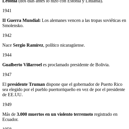
Letonia
(dos días antes lo hizo con Estonia y Lituania).
1941
II Guerra Mundial:
Los alemanes vencen a las tropas soviéticas en
Smolensko.
1942
Nace
Sergio Ramírez
, político nicaragüense.
1944
Gualberto Villarroel
es proclamado presidente de Bolivia.
1947
El
presidente Truman
dispone que el gobernador de Puerto Rico
sea elegido por el pueblo puertorriqueño en vez de por el presidente
de EE.UU.
1949
Más de
3.000 muertos en un violento terremoto
registrado en
Ecuador.