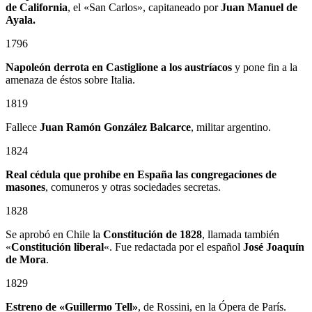
de California
, el «San Carlos», capitaneado por
Juan Manuel de
Ayala.
1796
Napoleón derrota en Castiglione a los austríacos
y pone fin a la
amenaza de éstos sobre Italia.
1819
Fallece
Juan Ramón González Balcarce
, militar argentino.
1824
Real cédula que prohíbe en España las congregaciones de
masones
, comuneros y otras sociedades secretas.
1828
Se aprobó en Chile la
Constitución de 1828
, llamada también
«
Constitución liberal
«. Fue redactada por el español
José Joaquín
de Mora
.
1829
Estreno de «Guillermo Tell»
, de Rossini, en la Ópera de París.