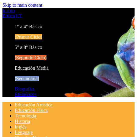
Skip to main content
Icarito
Educa LT
1° a 4° Básico
(Primer Ciclo)
5° a 8° Básico
(Segundo Ciclo)
Educación Media
(Secundaria)
Biografías
Efemérides
Educación Artística
Educación Física
Tecnología
Historia
Inglés
Lenguaje