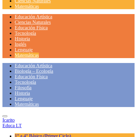
Ciencias Naturales
Matemáticas
Educación Artística
Ciencias Naturales
Educación Física
Tecnología
Historia
Inglés
Lenguaje
Matemáticas
Educación Artística
Biología – Ecología
Educación Física
Tecnología
Filosofía
Historia
Lenguaje
Matemáticas
Icarito
Educa LT
1° a 4° Básico
(Primer Ciclo)