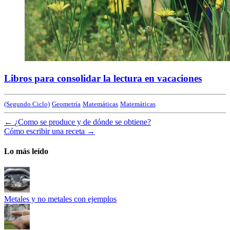
Libros para consolidar la lectura en vacaciones
(Segundo Ciclo)
Geometría
Matemáticas
Matemáticas
←
¿Como se produce y de dónde se obtiene?
Cómo escribir una receta
→
Lo más leído
Metales y no metales con ejemplos