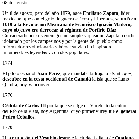
08 de agosto
Un 8 de agosto, pero del año 1879, nace
Emiliano Zapata
, líder
mexicano, que con el grito de guerra «Tierra y Libertad»,
se unió en
1910 a la Revolución Mexicana de Francisco Ignacio Madero,
cuyo objetivo era derrocar al régimen de Porfirio Díaz
.
Considerado por sus enemigos un simple saqueador, Zapata ha sido
idolatrado por los campesinos y por la gente del pueblo como
reformador revolucionario y héroe; su vida ha inspirado
innumerables leyendas y corridos populares.
1774
El piloto español
Juan Pérez
, que mandaba la fragata «Santiago»,
descubre en la costa occidental de Canadá
la isla que se llamó
Quadra, hoy Vancouver.
1776
Cédula de Carlos III
por la que se erige en Virreinato la colonia
del Río de la Plata, hoy Argentina, cuyo primer virrey fue
el general
Pedro Ceballos.
1779
Una
erupción del Vesubio
destruye la ciudad italiana de
Ottajano
.