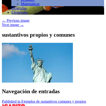
Matemáticas
Biografías
Efemérides
←
Previous image
Next image
→
sustantivos propios y comunes
Navegación de entradas
Published in Ejemplos de sustantivos comunes y propios