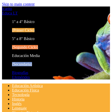
Skip to main content
Icarito
Educa LT
1° a 4° Básico
(Primer Ciclo)
5° a 8° Básico
(Segundo Ciclo)
Educación Media
(Secundaria)
Biografías
Efemérides
Educación Artística
Educación Física
Tecnología
Historia
Inglés
Lenguaje