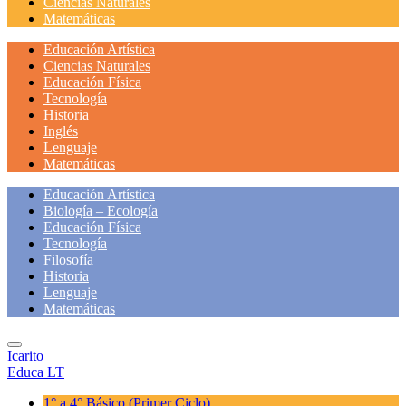
Ciencias Naturales
Matemáticas
Educación Artística
Ciencias Naturales
Educación Física
Tecnología
Historia
Inglés
Lenguaje
Matemáticas
Educación Artística
Biología – Ecología
Educación Física
Tecnología
Filosofía
Historia
Lenguaje
Matemáticas
Icarito
Educa LT
1° a 4° Básico
(Primer Ciclo)