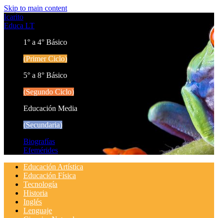
Skip to main content
Icarito
Educa LT
1° a 4° Básico
(Primer Ciclo)
5° a 8° Básico
(Segundo Ciclo)
Educación Media
(Secundaria)
Biografías
Efemérides
Educación Artística
Educación Física
Tecnología
Historia
Inglés
Lenguaje