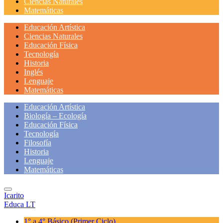
Ciencias Naturales
Matemáticas
Educación Artística
Ciencias Naturales
Educación Física
Tecnología
Historia
Inglés
Lenguaje
Matemáticas
Educación Artística
Biología – Ecología
Educación Física
Tecnología
Filosofía
Historia
Lenguaje
Matemáticas
Icarito
Educa LT
1° a 4° Básico
(Primer Ciclo)