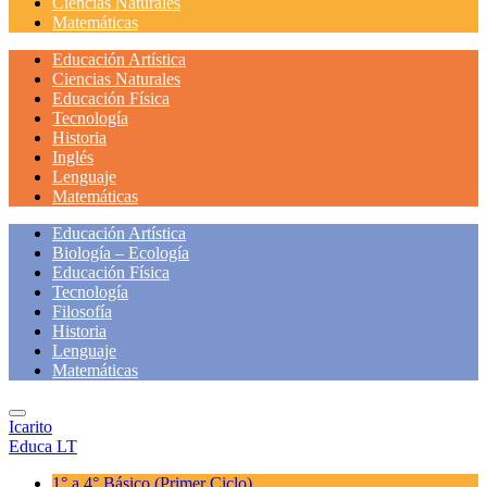
Ciencias Naturales
Matemáticas
Educación Artística
Ciencias Naturales
Educación Física
Tecnología
Historia
Inglés
Lenguaje
Matemáticas
Educación Artística
Biología – Ecología
Educación Física
Tecnología
Filosofía
Historia
Lenguaje
Matemáticas
Icarito
Educa LT
1° a 4° Básico
(Primer Ciclo)