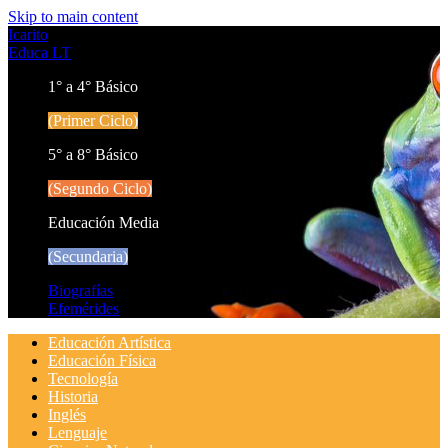
Skip to main content
Icarito
Educa LT
1° a 4° Básico
(Primer Ciclo)
5° a 8° Básico
(Segundo Ciclo)
Educación Media
(Secundaria)
Biografías
Efemérides
Educación Artística
Educación Física
Tecnología
Historia
Inglés
Lenguaje