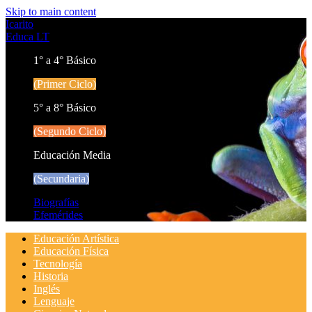
Skip to main content
Icarito
Educa LT
1° a 4° Básico
(Primer Ciclo)
5° a 8° Básico
(Segundo Ciclo)
Educación Media
(Secundaria)
Biografías
Efemérides
Educación Artística
Educación Física
Tecnología
Historia
Inglés
Lenguaje