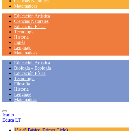
Ciencias Naturales
Matemáticas
Educación Artística
Ciencias Naturales
Educación Física
Tecnología
Historia
Inglés
Lenguaje
Matemáticas
Educación Artística
Biología – Ecología
Educación Física
Tecnología
Filosofía
Historia
Lenguaje
Matemáticas
Icarito
Educa LT
1° a 4° Básico
(Primer Ciclo)